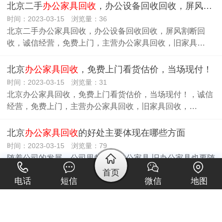
北京二手
办公家具回收
，办公设备回收回收，屏风割断回收
时间：2023-03-15 浏览量：36
北京二手办公家具回收，办公设备回收回收，屏风割断回
收，诚信经营，免费上门，主营办公家具回收，旧家具…
北京
办公家具回收
，免费上门看货估价，当场现付！
时间：2023-03-15 浏览量：31
北京办公家具回收，免费上门看货估价，当场现付！，诚信
经营，免费上门，主营办公家具回收，旧家具回收，…
北京
办公家具回收
的好处主要体现在哪些方面
时间：2023-03-15 浏览量：79
随着公司的发展，公司里的二手办公家具,旧办公家具也要随
之更换。淘汰旧的办公家具换成新的，那么旧办公家具…
首页
电话
短信
微信
地图
从事二手旧
办公家具回收
工作要注意运输问题
时间：2023-03-15 浏览量：58
从事二手旧办公家具回收工作要注意运输问题 二手旧办公家